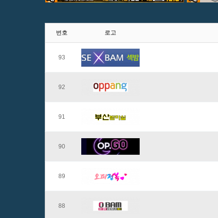
번호
로고
93
92
91
90
89
88