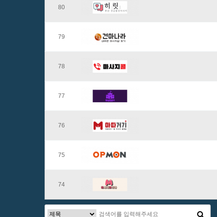
80
79
78
77
76
75
74