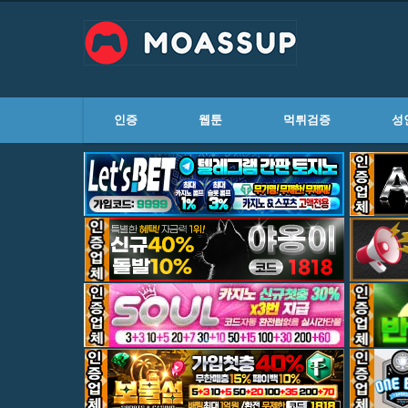
인증
웹툰
먹튀검증
성
하위분류