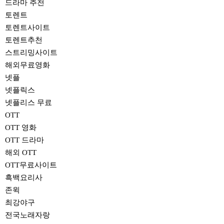
드라마 추천
토렌트
토렌트사이트
토렌트추천
스트리밍사이트
해외무료영화
넷플
넷플릭스
넷플리스 무료
OTT
OTT 영화
OTT 드라마
해외 OTT
OTT무료사이트
흑백요리사
존윅
최강야구
전국노래자랑