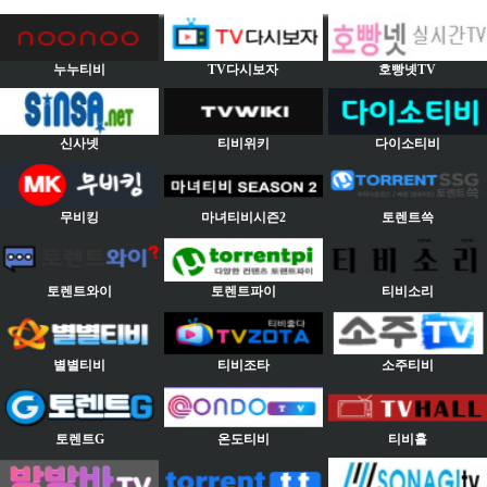
누누티비
TV다시보자
호빵넷TV
신사넷
티비위키
다이소티비
무비킹
마녀티비시즌2
토렌트쓱
토렌트와이
토렌트파이
티비소리
별별티비
티비조타
소주티비
토렌트G
온도티비
티비홀