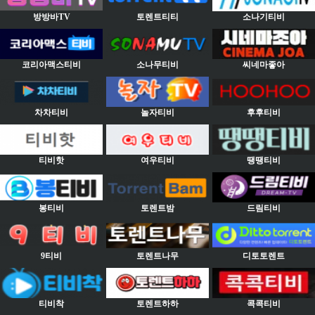
방방바TV
토렌트티티
소나기티비
코리아맥스티비
소나무티비
씨네마좋아
차차티비
놀자티비
후후티비
티비핫
여우티비
땡땡티비
봉티비
토렌트밤
드림티비
9티비
토렌트나무
디토토렌트
티비착
토렌트하하
콕콕티비