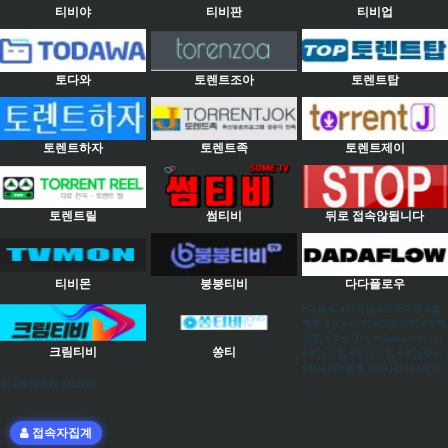
티비야
티비판
티비업
토다와
토렌트조아
토렌트탑
토렌트하자
토렌트족
토렌트제이
토렌트릴
썸티비
뒤로 접속않됩니다
티비몬
붕붕티비
다다플로우
#다음드 #모아썹 #오케이툰 #블
랙툰 #누누티비 #티비위키 #먹튀
검증 #주소모아 #18moa #여기여
크림티비
쏭티
#주소모음 #링크모음 #주소박스
#싹모아 #웹툰 #다시보기 #토렌
트 #최신영화 #드라마
접속자집계