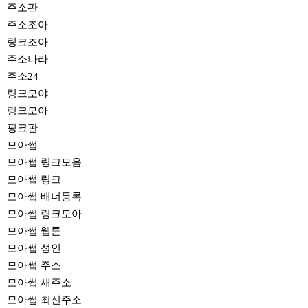
주소판
주소조아
링크조아
주소나라
주소24
링크모야
링크모아
핑크판
모아썹
모아썹 링크모음
모아썹 링크
모아썹 배너등록
모아썹 링크모아
모아썹 웹툰
모아썹 성인
모아썹 주소
모아썹 새주소
모아썹 최신주소