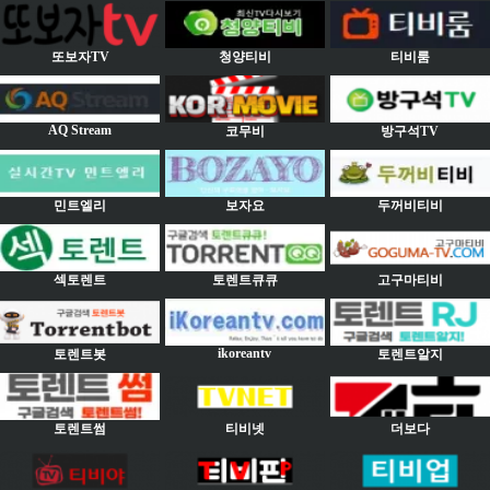
또보자TV
청양티비
티비룸
AQ Stream
코무비
방구석TV
민트엘리
보자요
두꺼비티비
섹토렌트
토렌트큐큐
고구마티비
ikoreantv
토렌트봇
토렌트알지
토렌트썸
티비넷
더보다