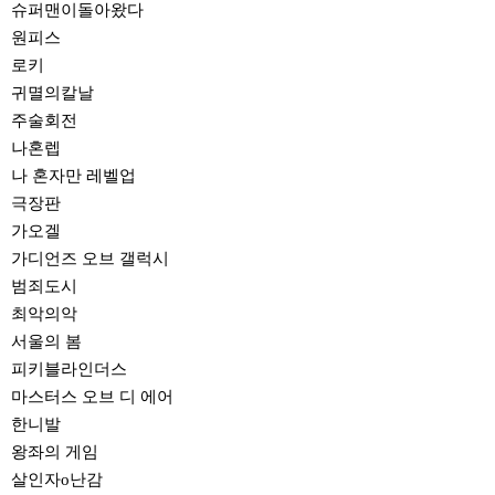
슈퍼맨이돌아왔다
원피스
로키
귀멸의칼날
주술회전
나혼렙
나 혼자만 레벨업
극장판
가오겔
가디언즈 오브 갤럭시
범죄도시
최악의악
서울의 봄
피키블라인더스
마스터스 오브 디 에어
한니발
왕좌의 게임
살인자o난감