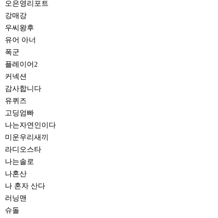
오은영리포트
강매강
우씨왕후
유어 아너
폭군
플레이어2
커넥션
감사합니다
유퀴즈
고딩엄빠
나는자연인이다
미운우리새끼
라디오스타
나는솔로
나혼산
나 혼자 산다
러닝맨
슈돌