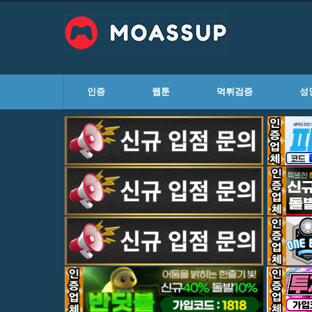
인증
웹툰
먹튀검증
성
하위분류