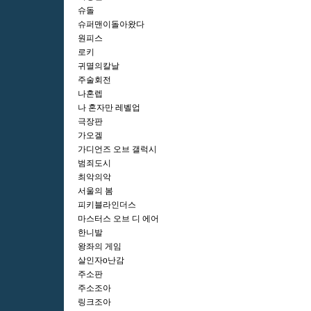
슈돌
슈퍼맨이돌아왔다
원피스
로키
귀멸의칼날
주술회전
나혼렙
나 혼자만 레벨업
극장판
가오겔
가디언즈 오브 갤럭시
범죄도시
최악의악
서울의 봄
피키블라인더스
마스터스 오브 디 에어
한니발
왕좌의 게임
살인자o난감
주소판
주소조아
링크조아