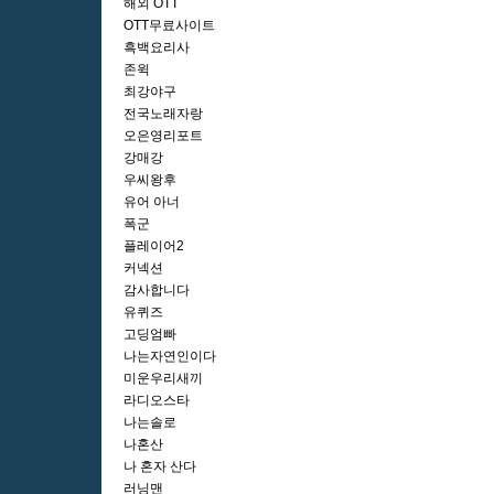
해외 OTT
OTT무료사이트
흑백요리사
존윅
최강야구
전국노래자랑
오은영리포트
강매강
우씨왕후
유어 아너
폭군
플레이어2
커넥션
감사합니다
유퀴즈
고딩엄빠
나는자연인이다
미운우리새끼
라디오스타
나는솔로
나혼산
나 혼자 산다
러닝맨