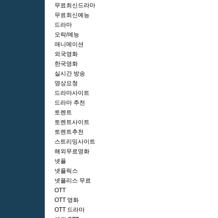
무료최신드라마
무료최신예능
드라마
오락/예능
애니메이션
외국영화
한국영화
실시간 방송
영상요청
드라마사이트
드라마 추천
토렌트
토렌트사이트
토렌트추천
스트리밍사이트
해외무료영화
넷플
넷플릭스
넷플리스 무료
OTT
OTT 영화
OTT 드라마