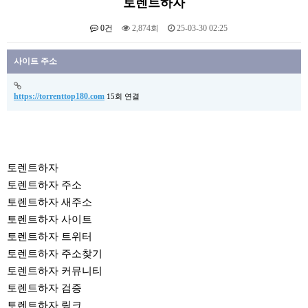
토렌트하자
0건
2,874회
25-03-30 02:25
본문
사이트 주소
https://torrenttop180.com
15회 연결
토렌트하자
토렌트하자 주소
토렌트하자 새주소
토렌트하자 사이트
토렌트하자 트위터
토렌트하자 주소찾기
토렌트하자 커뮤니티
토렌트하자 검증
토렌트하자 링크