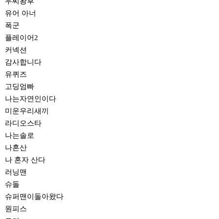
우씨왕후
유어 아너
폭군
플레이어2
커넥션
감사합니다
유퀴즈
고딩엄빠
나는자연인이다
미운우리새끼
라디오스타
나는솔로
나혼산
나 혼자 산다
러닝맨
슈돌
슈퍼맨이돌아왔다
원피스