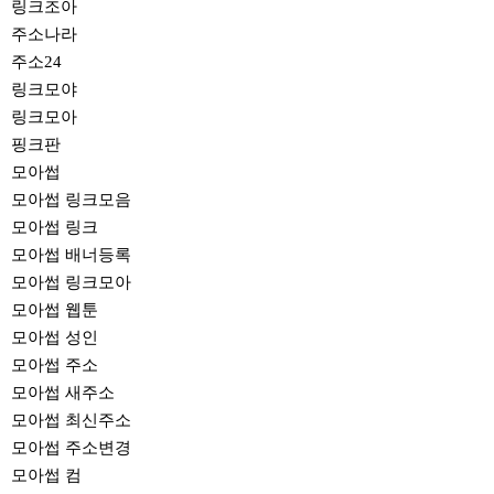
링크조아
주소나라
주소24
링크모야
링크모아
핑크판
모아썹
모아썹 링크모음
모아썹 링크
모아썹 배너등록
모아썹 링크모아
모아썹 웹툰
모아썹 성인
모아썹 주소
모아썹 새주소
모아썹 최신주소
모아썹 주소변경
모아썹 컴