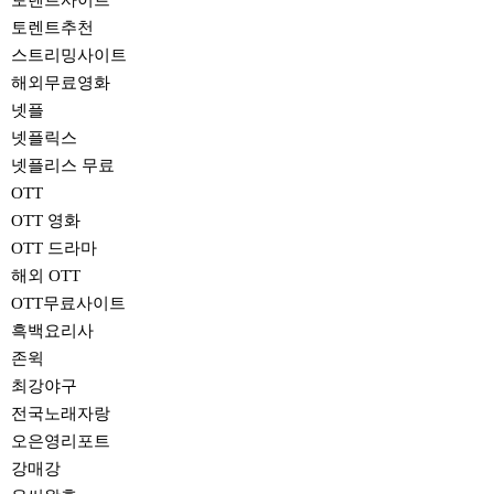
토렌트사이트
토렌트추천
스트리밍사이트
해외무료영화
넷플
넷플릭스
넷플리스 무료
OTT
OTT 영화
OTT 드라마
해외 OTT
OTT무료사이트
흑백요리사
존윅
최강야구
전국노래자랑
오은영리포트
강매강