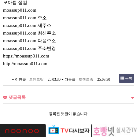
모아썹 점컴
moassup011.com
moassup011.com 주소
moassup011.com 새주소
moassup011.com 최신주소
moassup011.com 다음주소
moassup011.com 주소변경
https://moassup011.com
http://moassup011.com
목록
이전글
토렌트탑
25.03.30
다음글
토렌트족
25.03.30
댓글목록
등록된 댓글이 없습니다.