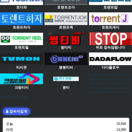
토다와
토렌트조아
토렌트탑
토렌트하자
토렌트족
토렌트제이
토렌트릴
썸티비
뒤로 접속않됩니다
티비몬
붕붕티비
다다플로우
#다음드 #모아썹 #오케이툰 #블
랙툰 #누누티비 #티비위키 #먹튀
검증 #주소모아 #18moa #여기여
크림티비
쏭티
#주소모음 #링크모음 #주소박스
#싹모아 #웹툰 #다시보기 #토렌
트 #최신영화 #드라마
접속자집계
오늘
20,940
어제
24,080