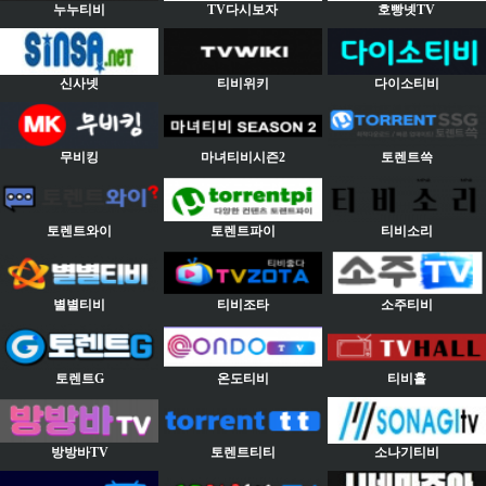
누누티비
TV다시보자
호빵넷TV
신사넷
티비위키
다이소티비
무비킹
마녀티비시즌2
토렌트쓱
토렌트와이
토렌트파이
티비소리
별별티비
티비조타
소주티비
토렌트G
온도티비
티비홀
방방바TV
토렌트티티
소나기티비