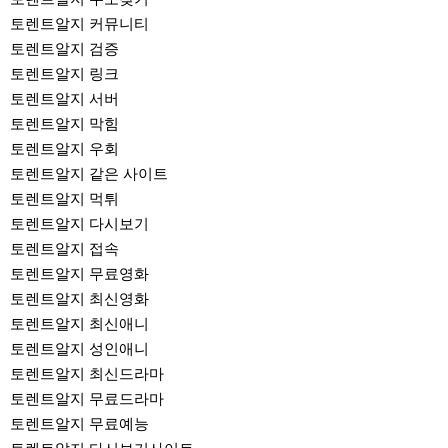
토렌트알지 커뮤니티
토렌트알지 검증
토렌트알지 링크
토렌트알지 서버
토렌트알지 막힘
토렌트알지 우회
토렌트알지 같은 사이트
토렌트알지 먹튀
토렌트알지 다시보기
토렌트알지 접속
토렌트알지 무료영화
토렌트알지 최신영화
토렌트알지 최신애니
토렌트알지 성인애니
토렌트알지 최신드라마
토렌트알지 무료드라마
토렌트알지 무료예능