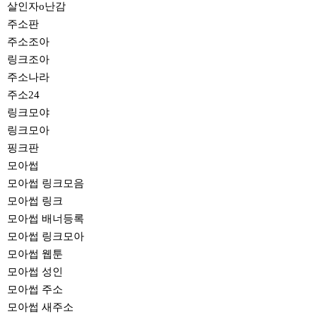
살인자o난감
주소판
주소조아
링크조아
주소나라
주소24
링크모야
링크모아
핑크판
모아썹
모아썹 링크모음
모아썹 링크
모아썹 배너등록
모아썹 링크모아
모아썹 웹툰
모아썹 성인
모아썹 주소
모아썹 새주소