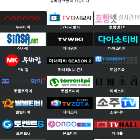
등록된 댓글이 없습니다.
누누티비
TV다시보자
호빵넷TV
신사넷
티비위키
다이소티비
무비킹
마녀티비시즌2
토렌트쓱
토렌트와이
토렌트파이
티비소리
별별티비
티비조타
소주티비
토렌트G
온도티비
티비홀