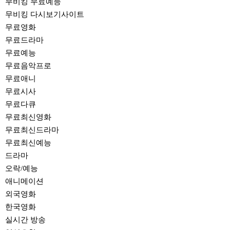
무비킹 무료예능
무비킹 다시보기사이트
무료영화
무료드라마
무료예능
무료음악프로
무료애니
무료시사
무료다큐
무료최신영화
무료최신드라마
무료최신예능
드라마
오락/예능
애니메이션
외국영화
한국영화
실시간 방송