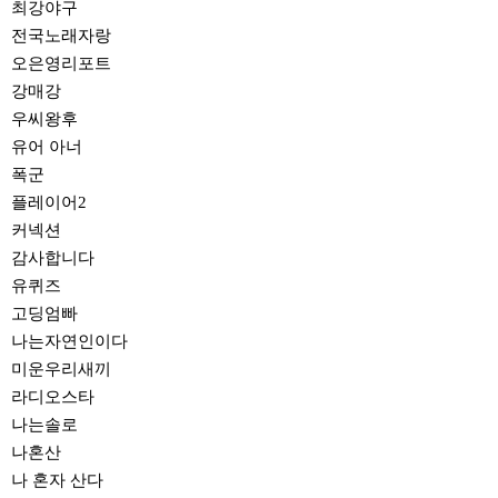
최강야구
전국노래자랑
오은영리포트
강매강
우씨왕후
유어 아너
폭군
플레이어2
커넥션
감사합니다
유퀴즈
고딩엄빠
나는자연인이다
미운우리새끼
라디오스타
나는솔로
나혼산
나 혼자 산다