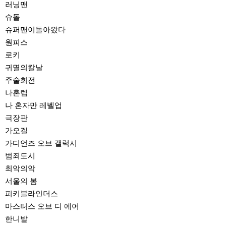
러닝맨
슈돌
슈퍼맨이돌아왔다
원피스
로키
귀멸의칼날
주술회전
나혼렙
나 혼자만 레벨업
극장판
가오겔
가디언즈 오브 갤럭시
범죄도시
최악의악
서울의 봄
피키블라인더스
마스터스 오브 디 에어
한니발