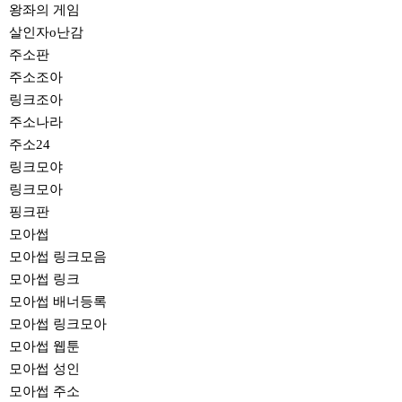
왕좌의 게임
살인자o난감
주소판
주소조아
링크조아
주소나라
주소24
링크모야
링크모아
핑크판
모아썹
모아썹 링크모음
모아썹 링크
모아썹 배너등록
모아썹 링크모아
모아썹 웹툰
모아썹 성인
모아썹 주소