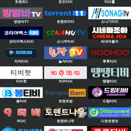
토렌트G
온도티비
티비홀
방방바TV
토렌트티티
소나기티비
코리아맥스티비
소나무티비
씨네마좋아
차차티비
놀자티비
후후티비
티비핫
여우티비
땡땡티비
봉티비
토렌트밤
드림티비
9티비
토렌트나무
디토토렌트