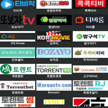
티비착
토렌트하하
콕콕티비
또보자TV
청양티비
티비룸
AQ Stream
코무비
방구석TV
민트엘리
보자요
두꺼비티비
섹토렌트
토렌트큐큐
고구마티비
ikoreantv
토렌트봇
토렌트알지