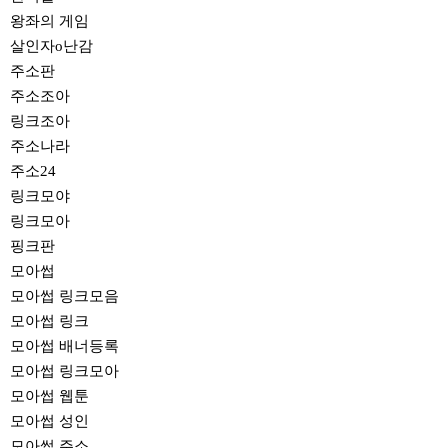
왕좌의 게임
살인자o난감
주소판
주소조아
링크조아
주소나라
주소24
링크모야
링크모아
핑크판
모아썹
모아썹 링크모음
모아썹 링크
모아썹 배너등록
모아썹 링크모아
모아썹 웹툰
모아썹 성인
모아썹 주소