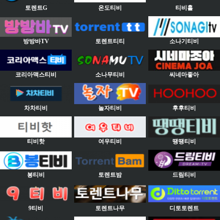
토렌트G
온도티비
티비홀
방방바TV
토렌트티티
소나기티비
코리아맥스티비
소나무티비
씨네마좋아
차차티비
놀자티비
후후티비
티비핫
여우티비
땡땡티비
봉티비
토렌트밤
드림티비
9티비
토렌트나무
디토토렌트