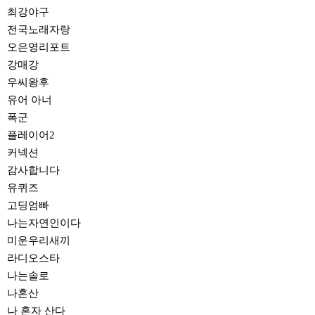
최강야구
전국노래자랑
오은영리포트
강매강
우씨왕후
유어 아너
폭군
플레이어2
커넥션
감사합니다
유퀴즈
고딩엄빠
나는자연인이다
미운우리새끼
라디오스타
나는솔로
나혼산
나 혼자 산다