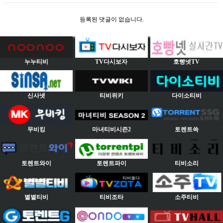
등록된 댓글이 없습니다.
누누티비
TV다시보자
호빵넷TV
신사넷
티비위키
다이소티비
무비킹
마녀티비시즌2
토렌트쓱
토렌트와이
토렌트파이
티비소리
별별티비
티비조타
소주티비