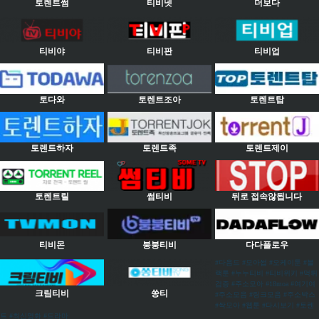
토렌트썸
티비넷
더보다
티비야
티비판
티비업
토다와
토렌트조아
토렌트탑
토렌트하자
토렌트족
토렌트제이
토렌트릴
썸티비
뒤로 접속않됩니다
티비몬
붕붕티비
다다플로우
#다음드 #모아썹 #오케이툰 #블
랙툰 #누누티비 #티비위키 #먹튀
검증 #주소모아 #18moa #여기여
크림티비
쏭티
#주소모음 #링크모음 #주소박스
#싹모아 #웹툰 #다시보기 #토렌
트 #최신영화 #드라마