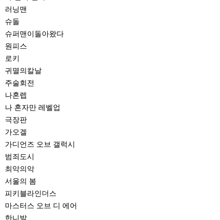
러닝맨
슈돌
슈퍼맨이돌아왔다
원피스
로키
귀멸의칼날
주술회전
나혼렙
나 혼자만 레벨업
극장판
가오겔
가디언즈 오브 갤럭시
범죄도시
최악의악
서울의 봄
피키블라인더스
마스터스 오브 디 에어
한니발