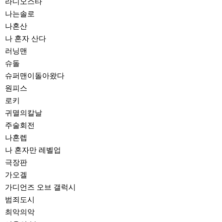
라디오스타
나는솔로
나혼산
나 혼자 산다
러닝맨
슈돌
슈퍼맨이돌아왔다
원피스
로키
귀멸의칼날
주술회전
나혼렙
나 혼자만 레벨업
극장판
가오겔
가디언즈 오브 갤럭시
범죄도시
최악의악