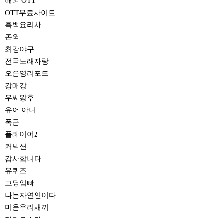
해외 OTT
OTT무료사이트
흑백요리사
존윅
최강야구
전국노래자랑
오은영리포트
강매강
우씨왕후
유어 아너
폭군
플레이어2
커넥션
감사합니다
유퀴즈
고딩엄빠
나는자연인이다
미운우리새끼