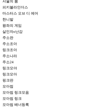
서울의 봄
피키블라인더스
마스터스 오브 디 에어
한니발
왕좌의 게임
살인자o난감
주소판
주소조아
링크조아
주소나라
주소24
링크모야
링크모아
핑크판
모아썹
모아썹 링크모음
모아썹 링크
모아썹 배너등록