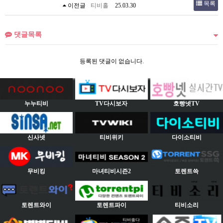
목록
이전글
티비홀
25.03.30
댓글목록
등록된 댓글이 없습니다.
누누티비
TV다시보자
호빵넷TV
신사넷
티비위키
다이소티비
무비킹
마녀티비시즌2
토렌트쓱
토렌트와이
토렌트파이
티비소리