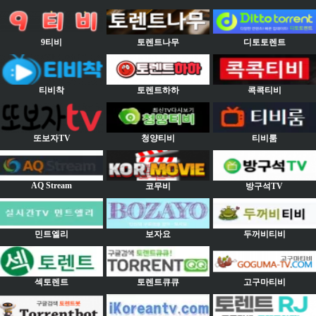
9티비
토렌트나무
디토토렌트
티비착
토렌트하하
콕콕티비
또보자TV
청양티비
티비룸
AQ Stream
코무비
방구석TV
민트엘리
보자요
두꺼비티비
섹토렌트
토렌트큐큐
고구마티비