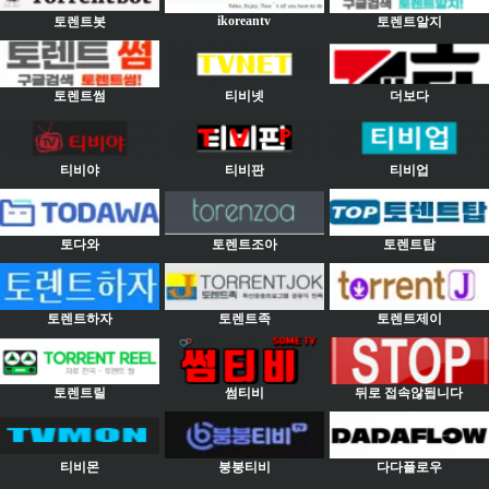
ikoreantv
토렌트봇
토렌트알지
토렌트썸
티비넷
더보다
티비야
티비판
티비업
토다와
토렌트조아
토렌트탑
토렌트하자
토렌트족
토렌트제이
토렌트릴
썸티비
뒤로 접속않됩니다
티비몬
붕붕티비
다다플로우