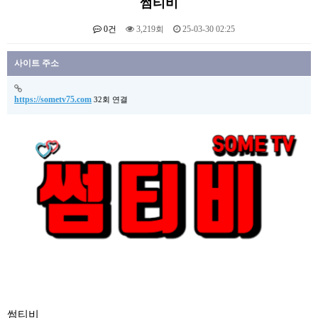
썸티비
0건
3,219회
25-03-30 02:25
본문
사이트 주소
https://sometv75.com
32회 연결
썸티비