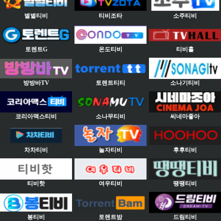
별별티비
티비조타
소주티비
토렌트G
온도티비
티비홀
방방바TV
토렌트티티
소나기티비
코리아맥스티비
소나무티비
씨네마좋아
차차티비
놀자티비
후후티비
티비핫
여우티비
땡땡티비
봉티비
토렌트밤
드림티비