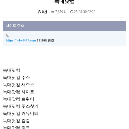
늑대닷컴
0건
7,870회
25-03-30 02:22
본문
사이트 주소
https://wfwf447.com
1119회 연결
늑대닷컴
늑대닷컴 주소
늑대닷컴 새주소
늑대닷컴 사이트
늑대닷컴 트위터
늑대닷컴 주소찾기
늑대닷컴 커뮤니티
늑대닷컴 검증
늑대닷컴 링크