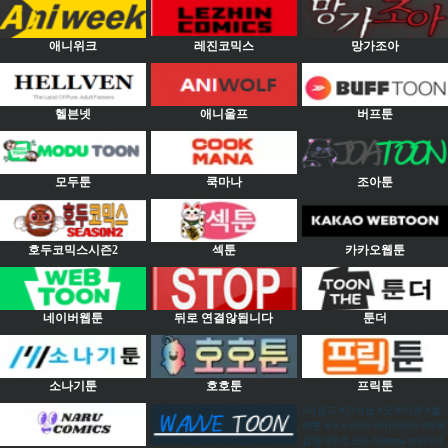
애니위크
레진코믹스
망가조아
헬븐넷
애니울프
버프툰
모두툰
쿡마나
조아툰
호두코믹스시즌2
섹툰
카카오웹툰
네이버웹툰
뒤로 연결않됩니다
툰더
소나기툰
호호툰
프릭툰
#다음드 #모아썹 #오케이툰 #블
랙툰 #누누티비 #티비위키 #먹튀
검증 #주소모아 #18moa #여기여