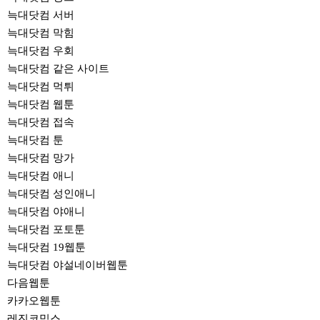
늑대닷컴 서버
늑대닷컴 막힘
늑대닷컴 우회
늑대닷컴 같은 사이트
늑대닷컴 먹튀
늑대닷컴 웹툰
늑대닷컴 접속
늑대닷컴 툰
늑대닷컴 망가
늑대닷컴 애니
늑대닷컴 성인애니
늑대닷컴 야애니
늑대닷컴 포토툰
늑대닷컴 19웹툰
늑대닷컴 야설네이버웹툰
다음웹툰
카카오웹툰
레진코믹스