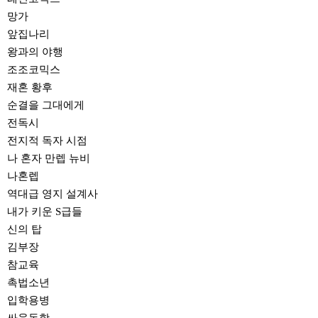
망가
앞집나리
왕과의 야행
조조코믹스
재혼 황후
순결을 그대에게
전독시
전지적 독자 시점
나 혼자 만렙 뉴비
나혼렙
역대급 영지 설계사
내가 키운 S급들
신의 탑
김부장
참교육
촉법소년
입학용병