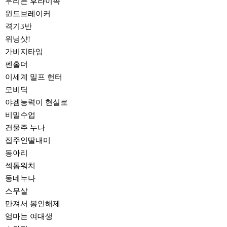
우리는 후라이족
윈드브레이커
격기3반
위닝샷!
가비지타임
펜홀더
이세계 밀프 헌터
모비딕
야겜능력이 현실로
비밀수업
건물주 누나
집주인딸내미
동아리
섹톱워치
동네누나
스무살
만져서 봉인해제
엄마는 여대생