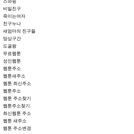
스와핑
비밀친구
죽이는여자
친구누나
새엄마의 친구들
망상구간
도굴왕
무료웹툰
성인웹툰
웹툰주소
웹툰새주소
웹툰 최신주소
웹툰주소
웹툰 주소찾기
웹툰주소찾기
최신웹툰 주소
웹툰 새주소
웹툰 주소변경