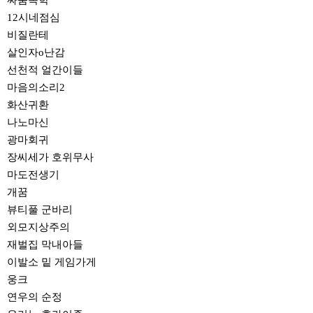
싸움독학
12시네점심
비질란테
살인자o난감
선천적 얼간이들
마음의소리2
화산귀환
나노마신
광마회귀
장씨세가 호위무사
마도전생기
개꿈
뷰티풀 군바리
외모지상주의
재벌집 막내아들
이발소 밑 게임가게
웅크
연우의 순정