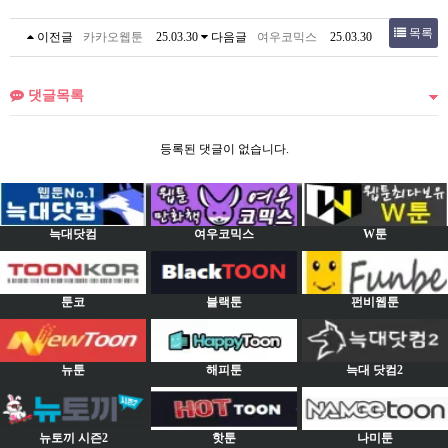
목록
이전글
카카오웹툰
25.03.30
다음글
여우코믹스
25.03.30
댓글목록
등록된 댓글이 없습니다.
늑대닷컴
여우코믹스
W툰
툰코
블랙툰
펀비웹툰
뉴툰
해피툰
늑대 닷컴2
뉴토끼 시즌2
핫툰
나미툰