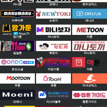
머니툰
모에니
호두코믹스
마루마루
뉴토끼
애니24
망가툰
마나보자
미툰
일일툰
북토끼
마나토끼
온도소설
마징가툰
야툰
무툰
큐툰
마녀코믹스
모에니
미스터블루
웹툰가이드