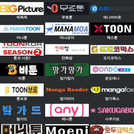
빅픽쳐
무료툰
애니어바웃
마나툰
마나모아
엑스툰
툰코 시즌2
만화방
도지코믹스
비툰
망가망가
온도애니
툰브로
망가리더
망가폭스
밤가드
애니툰
사쿠가보